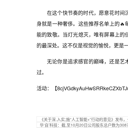
在这个快节奏的时代，愿意花时间
身就是一种奢侈。这些推荐名单上的🔥
能的致敬。当灯光熄灭，唯有屏幕上的
的最深处。这不仅是视觉的愉悦，更是
无论你是追求感官的巅峰，还是艺
过。
活动：【
8cjVGdkyAuHwSRRkeCZXbTJ
《关于深.入实;施“人工智能+”行动的意见》发布
华‘自’科技：截,至10月20日公司股东总户数为308