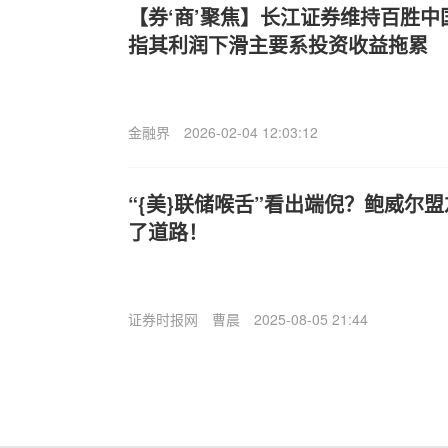
【券‘商’聚焦】长江证券维持百胜中国(
指其利润下滑主要系投资收益拖累
金融界
2026-02-04 12:03:12
“{美}联储喉舌”看出端倪？鲍威尔
了道路！
证券时报网
曹晨
2025-08-05 21:44